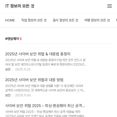
IT 정보의 모든 것
HOME
직업 정보의 모든 것
음식 정보의 모든 것
여행 정보의 모든 것
랜섬웨어
5
2025년 사이버 보안 위협 & 대응법 총정리
2025년 사이버 보안 위협 & 대응법 총정리기업·개인 모두 반드시 알
아야 할 보안 체크리스트디지털 환경이 빠르게 확장되면서 2025년
보안 위협은 더 정교하고, 더 빠르게 진화하고 있습니다. 특히 AI 기반
보안
2025.11.22
공격 증가, 금융 사기 수법의 고도화, 클라우드 환경 취약점은 기업과
개인 모두가 반드시 대비해야 할 핵심 이슈입니다.아래에서는 2025
2025년 사이버 보안 위협과 대응 방법
년에 예상되는 주요 사이버 보안 위협과 실전 대응 전략을 체계적으로
2025년 사이버 보안 위협과 대응 방법🔒 서론: 더 정교해진 사이버
정리했습니다.📌 목차2025년 사이버 보안 트렌드가장 위험한 보안
공격의 시대2025년, 전 세계적으로 사이버 보안의 중요성이 그 어느
위협 TOP 5개인이 반드시 해야 할 보안 대응법기업·조직을 위한 보
때보다 커지고 있습니다.AI·클라우드·IoT·원격근무 환경이 일상화되
보안
2025.11.06
안 전략 1. 2025년 사이버 보안 트렌드2025년 보안 환경은 다음과
면서 해커의 공격 방식은 더욱 정교하고, 방어는 더 어려워진 상황이
같은 세 가지 흐름으로 정리할 수 있습니다.🔸 1) AI 기반 공격 자동화
죠.이번 글에서는 2025년 주목해야 할 사이버 보안 위협 트렌드와 기
해커가 AI로 ..
사이버 보안 위협 2025 – 피싱·랜섬웨어 최신 공격
업·개인이 취해야 할 대응 전략을 정리했습니다.🧠 1. 2025년 주요
대응
사이버 보안 위협 2025 – 피싱·랜섬웨어 최신 공격 대응📖 목차
사이버 보안 위협 TOP 52025년 주요 사이버 위협설명 및 특징1️⃣
2025년 사이버 보안 트렌드피싱 공격의 진화와 대응 전략랜섬웨어