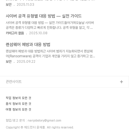
AI 기반 피싱 공격생성형 AI를 이용한 ‘맞춤형 피싱 메일’이 급증. 문
공격의 최신 형태기업과 개인이 취해야 할 보안 수칙결론 – ‘예방’이
보안
2025.11.03
체·로고·도메인까지 완벽하게 위장해 탐지 어려움.2️⃣ 공급망 공격
최고의 방어다1. 2025년 사이버 보안 트렌드2025년은 AI와 자동화
(Supply Chain Attack)협력사·파트너사의 취약점을 노려 메인 시
기술의 발전과 함께 사이버 공격 역시 지능적으로 진화하고 있습니다.
스템..
사이버 공격 유형별 대응 방법 — 실전 가이드
특히 피싱(Phishing)과 랜섬웨어(Ransomware)는 여전히 가장
사이버 공격 유형별 대응 방법 — 실전 가이드들어가며오늘날 사이버
큰 위협으로 꼽힙니다.✅ 세계 주요 보안 기관에 따르면, 2025년 사
공격은 종류가 다양하고 빠르게 진화합니다. 공격 유형을 알고, 각 유
이버 공격의 70% 이상이 ‘사람의 실수’를 노린 사회공학적 공격으로
형별 초기 대응(Containment)과 복구(Recovery), 그리고 사전
카테고리 없음
2025.10.08
발생할 것으로 전망됩니다.즉, 기술보다 ‘사람’이 취약점이 되는 시대
예방(Prevention)을 준비해 두면 피해를 크게 줄일 수 있습니다. 아
입니다.2. 피싱 공격의 진화와 대응 전략🔍 최신 피싱 트렌드AI 기반
래는 자주 접하는 공격 유형을 중심으로 실무에 바로 쓰는 대응 절차를
피싱: Cha..
랜섬웨어 예방과 대응 방법
정리한 글입니다.1. 피싱(Phishing) / 스피어 피싱특징: 이메일·메시
랜섬웨어 예방과 대응 방법최근 사이버 범죄가 지능화되면서 랜섬웨
지로 계정 정보, 링크 클릭, 악성 첨부파일 실행 유도.징후: 의심스러운
어(Ransomware) 공격이 기업과 개인을 가리지 않고 증가하고 있
발신자, 맞춤법 오류, 긴급성 강조, 의심스러운 링크/첨부.즉각 대응해
습니다. 랜섬웨어는 시스템에 침투해 파일을 암호화한 뒤, 이를 풀어주
보안
2025.09.22
당 이메일/메시지 삭제 및 사용자에게 전파(모르면 클릭 금지 경고).의
는 대가로 금전을 요구하는 악성 프로그램입니다. 피해를 당하면 막대
심 계정의 비밀번호 즉시 변경(2단계 인증 활성화 권장).이메일 ..
한 금전적·시간적 손실이 발생하기 때문에 예방과 신속한 대응이 무엇
보다 중요합니다. 1. 랜섬웨어의 주요 침투 경로피싱 메일 : 의심스러
운 첨부파일이나 링크를 통해 유포악성 웹사이트 : 취약한 브라우저나
관련사이트
플러그인을 통해 감염불법 소프트웨어 다운로드 : 크랙, 토렌트 파일을
통한 악성코드 포함네트워크 취약점 : 보안 패치가 이루어지지 않은 시
스템을 통한 침투2. 랜섬웨어 예방 방법(1) 보안 습관 강화알 수 없는
직업 정보의 모든 것
발신자의 메일 첨부파일/링크 절..
음식 정보의 모든 것
여행 정보의 모든 것
협업/광고 문의 : nanjobstory@gmail.com
Copyright © 헤드헌터 윤재홍. All rights reserved.