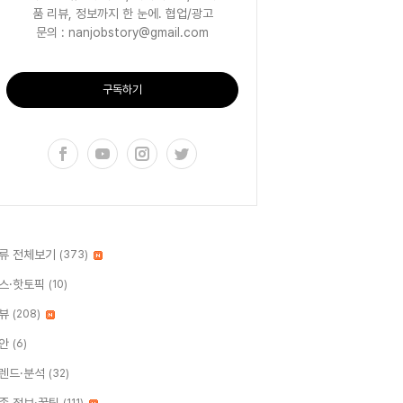
품 리뷰, 정보까지 한 눈에. 협업/광고
문의 : nanjobstory@gmail.com
구독하기
류 전체보기
(373)
스·핫토픽
(10)
뷰
(208)
안
(6)
렌드·분석
(32)