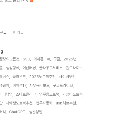
종 정보·꿀팁
(111)
근글
인기글
ag
T정보의모든것,
SSD,
아이폰,
Ai,
구글,
2025년,
플,
생성형AI,
머신러닝,
클라우드서비스,
원드라이브,
타버스,
클라우드,
2025노트북추천,
사이버보안,
섬웨어,
아이폰17,
사무용키보드,
구글드라이브,
이터백업,
스마트플러그,
업무용노트북,
가성비노트북,
안,
대학생노트북추천,
업무자동화,
usb허브추천,
터리,
ChatGPT,
생산성앱,