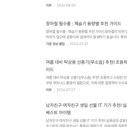
없는 쇼핑 플랫폼이 바로 알리익스프레스(AliExpress)입
리뷰
2026.08.02
다 훨씬 저렴한 가격에 구매할 수 있는 경우가 많아 많은 
론 모든 제품이 좋은 것은 아니지만, 후기가 많고 검증된 
가 상당히 높습니다.이번 글에서는 2026년 기준 가성비가
장마철 필수품 : 제습기 용량별 추천 가이드
BEST 10을 소개합니다. 1. USB-C 100W 초고속 충전
용하는 사람이라면 가장 먼저 추천하는 제품입니다.특히 노트
장마철 필수품 : 제습기 용량별 추천 가이드장마철이 되면 
마르지 않으며 곰팡이와 냄새까지 발생하기 쉽습니다. 특히
때문에 불쾌지수가 크게 올라가기 때문에 제습기는 이제 선
각종 정보·꿀팁
2026.07.31
잡았습니다.하지만 막상 구매하려고 보면 몇 리터(L) 제품을
용량이 적당한지 고민되는 경우가 많습니다.이번 글에서는 
매 시 체크해야 할 사항을 정리해 보겠습니다.1. 제습기 
여름 대비 탁상용 선풍기(무소음) 추천! 조용
하루 동안 제거할 수 있는 수분의 양(일일 제습량)으로 표시됩
이드
최대 10L의 수분 제거16L = 하루 최대 16L 제거20L = 하
여름 대비 탁상용 선풍기(무소음) 추천! 조용하고 시원한 인
쿠팡 파트너스 활동의 일환으로, 이에 따른 일정액의 수수
이 시작되면 책상 위에 하나쯤은 꼭 필요한 것이 바로 탁상
리뷰
2026.07.27
사무실, 공부방처럼 조용한 환경에서는 시원함뿐만 아니라 
도 매우 중요합니다. 최근 출시되는 제품들은 BLDC 모터
USB-C 충전, 무선 사용, 높이 조절 등 다양한 기능까지 
남자친구·여자친구 생일 선물 IT 기기 추천! 
름철 사용하기 좋은 무소음 탁상용 선풍기 추천 제품과 선택
베스트 아이템
탁상용 선풍기 선택 기준탁상용 선풍기를 구매할 때는 다음 
남자친구·여자친구 생일 선물 IT 기기 추천! 실용성과 감동
포스팅은 쿠팡 파트너스 활동의 일환으로, 이에 따른 일정