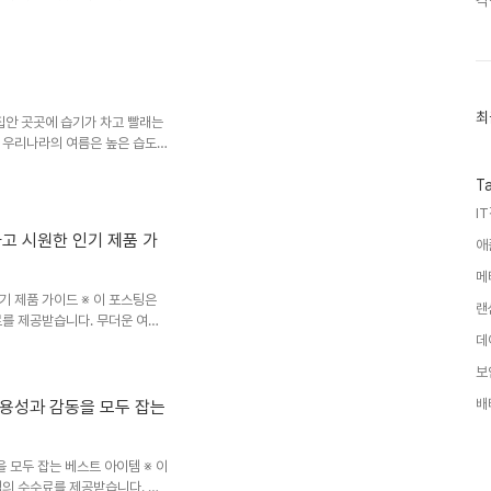
각
니다. 특히 IT 액세서리는 국내보
소비자들이 이용하고 있습니다. 물
제품을 선택하면 가격 대비 만족도
 뛰어난 알리익스프레스 IT 꿀템
 케이블USB-C 기기를 여러 대 사
최
최
북, 스마..
집안 곳곳에 습기가 차고 빨래는
근
 우리나라의 여름은 높은 습도
글
택이 아닌 필수 가전으로 자리
과
인
 사야 하는지, 우리 집에는 어떤
T
기
제습기 용량별 추천 가이드와 구
I
글
용량이 중요한 이유제습기의 성능은
하고 시원한 인기 제품 가
애
니다. 예를 들어10L = 하루
루 최대 20L 제거..
메
기 제품 가이드 ※ 이 포스팅은
랜
료를 제공받습니다. 무더운 여름
데
용 선풍기입니다. 특히 재택근무,
저소음(무소음에 가까운) 성능
보
를 적용해 소음을 크게 줄였으며,
갖추고 있습니다. 이번 글에서는 여
배
실용성과 감동을 모두 잡는
 요령을 소개합니다.1. 무소음
사항을 확인하면 만족도가 ..
을 모두 잡는 베스트 아이템 ※ 이
액의 수수료를 제공받습니다. 생