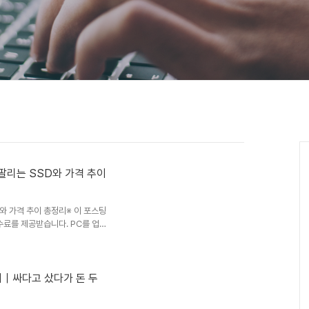
 팔리는 SSD와 가격 추이
D와 가격 추이 총정리※ 이 포스팅
수료를 제공받습니다. PC를 업
바로 SSD입니다. 윈도우 부팅부
에 따라 PC 사용 경험이 크게 달
. 한동안 NAND 플래시 가격 하
이터센터를 중심으로 메모리 수요
지｜싸다고 샀다가 돈 두
TrendForce 자료에서도
월 기준 삼..