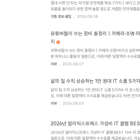
절대 사면 안 되는 저가형 전자제품 특징 7가지｜싸다고 샀
핑몰을 둘러보다 보면 깜짝 놀랄 정도로 저렴한 전자제품을 
어폰부터 충전기, 보조배터리, 멀티탭, 블루투스 스피커, 
각종 정보·꿀팁
2026.08.08
물론 가격이 저렴하다고 무조건 품질이 나쁜 것은 아닙니다
소 브랜드 제품도 상당히 많아졌습니다. 문제는 가격을 낮
의 품질까지 희생한 제품입니다. 몇천 원 아끼려고 구입했
유튜버들이 쓰는 장비 총정리｜카메라·조명·
나거나, 결국 다른 제품을 다시 구입하면 오히려 돈을 더 쓰
지
용하는 제품은 단순한 내구성 문제를 넘어 안전까지 고려해
형 전자제..
유튜버들이 쓰는 장비 총정리｜카메라·조명·마이크 입문부
팡 파트너스 활동의 일환으로, 이에 따른 일정액의 수수료
하려고 하면 가장 먼저 고민하게 되는 것이 바로 촬영 장
리뷰
2026.08.07
될까?”, “카메라는 어떤 제품을 사야 할까?”, “마이크와 
을 하게 되죠.결론부터 말하면 처음부터 수백만 원짜리 장비
려 유튜브 초반에는 카메라보다 마이크와 조명에 먼저 투자
삶의 질 수직 상승하는 1만 원대 IT 소품 5가
가 많습니다.이번 글에서는 유튜버들이 사용하는 카메라, 마
삶의 질 수직 상승하는 1만 원대 IT 소품 5가지※ 이 포
자부터 전문가 단계까지 정리해보겠습니다.목차유튜브 장
로, 이에 따른 일정액의 수수료를 제공받습니다. 비싼 전
용 카메라중급자용 ..
편리해질 수 있습니다. 특히 1만 원대 IT 소품은 적은 비
리뷰
2026.08.03
크게 높여주는 가성비 아이템입니다. 이번 글에서는 직접 활용
5가지를 소개합니다.1. USB-C 멀티 허브노트북이나 태
제품 중 하나입니다.장점USB 포트 확장HDMI 연결 가능
2026년 알리익스프레스 가성비 IT 꿀템 BES
드 동시 연결특히 맥북이나 최신 노트북처럼 포트가 부족한
매우 높습니다.추천 가격9,000원~15,000원2. 케이블 정
2026년 알리익스프레스 가성비 IT 꿀템 BEST 10※ 이
일환으로, 이에 따른 일정액의 수수료를 제공받습니다. 가