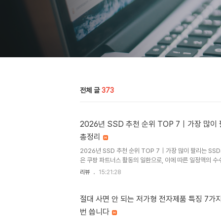
전체 글
373
2026년 SSD 추천 순위 TOP 7｜가장 많이
총정리
2026년 SSD 추천 순위 TOP 7｜가장 많이 팔리는 SS
은 쿠팡 파트너스 활동의 일환으로, 이에 따른 일정액의 수
그레이드할 때 체감 성능을 크게 좌우하는 부품 중 하나가 
리뷰
15:21:28
터 게임 로딩, 영상 편집, 대용량 파일 전송까지 SSD 성능
라집니다. 그런데 2026년 SSD 시장은 조금 달라졌습니다
락으로 SSD 가격도 빠르게 내려갔지만, 최근에는 AI 데
절대 사면 안 되는 저가형 전자제품 특징 7가
가 증가하면서 SSD 가격 역시 상승 압력을 받고 있습니다. 
번 씁니다
2026년 들어 NAND 관련 가격 상승이 확인되고 있으며, 7