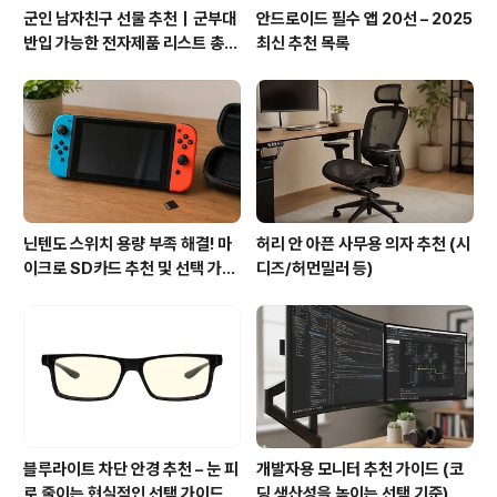
군인 남자친구 선물 추천｜군부대
안드로이드 필수 앱 20선 – 2025
반입 가능한 전자제품 리스트 총정
최신 추천 목록
리
닌텐도 스위치 용량 부족 해결! 마
허리 안 아픈 사무용 의자 추천 (시
이크로 SD카드 추천 및 선택 가이
디즈/허먼밀러 등)
드
블루라이트 차단 안경 추천 – 눈 피
개발자용 모니터 추천 가이드 (코
로 줄이는 현실적인 선택 가이드
딩 생산성을 높이는 선택 기준)