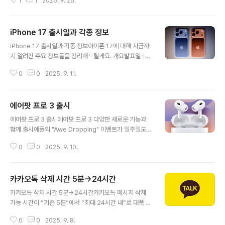
1
1
2025. 9. 26.
자들이 “카톡이 메신저가 아니라 SNS가 된 것 같다”라는
불만을 쏟아내고 있습니다. 이번 글에서는 어떤 변화가 있
었는지, 왜 사용자 반응이 이렇게 부정적인지, 그리고 앞으
iPhone 17 출시일과 각종 정보
로의 개선 방향까지 자세히 분석해 보겠습니다. 🔎 카카오
글 내용
톡 업데이트 주요 변경 사항 변경 항목 주요 내용 친구 탭 U
iPhone 17 출시일과 각종 정보아이폰 17에 대해 지금까
I 개편기존 단순한 친구 목록이 사라지고, 인스타그램·페이
지 알려진 주요 정보들을 정리해드릴게요. 개요발표일 : 2
스북과 비슷한 피드형 UI 적용광고 노출 강화피드 중간중
025년 9월 9일출시일 : 2025년 9월 19일예약 주문 시
간 광고가 동일한 크기로 삽입, 사용자 피로감 증가신규 기
0
0
2025. 9. 11.
작 : 2025년 9월 12일모델 구성아이폰 17 시리즈는 다음
능..
모델들이 발표되었고, 새 모델 “iPhone Air”도 포함됨iP
hone 17 (기본 모델)iPhone Air (새로 추가된 얇고 가벼
에어팟 프로 3 출시
운 모델)iPhone 17 ProiPhone 17 Pro Max주요 사양
글 내용
(기본 iPhone 17 기준)항목내용디스플레이6.3인치 OLE
에어팟 프로 3 출시에어팟 프로 3 다양한 새로운 기능과
D, 120Hz ProMotion, HDR, 최고 밝기 약 3,000 니트
함께 출시애플의 "Awe Dropping" 이벤트가 일주일도
해상도 & 밀도2622 x 1206 픽셀, 약 458 PPI프로세서
채 남지 않았습니다. Apple이 에어팟 프로의 업그레이드
Apple A19 칩 (3nm)RAM / 저장 공간기본 8..
0
0
2025. 9. 10.
버전을 선보일 가능성이 높습니다. 에어팟 프로 3 에는 새
로운 건강 기능, 개선된 디자인 등이 포함될 것이라는 소문
이 있습니다.디자인 변경소문에 따르면 에어팟 프로 3 ‌에
카카오톡 삭제 시간 5분→24시간
새로운 디자인이 적용될 예정 이지만, 정확히 무엇이 바뀔
글 내용
지는 아직 불분명합니다. 디자인이 약간 변경될 가능성이
카카오톡 삭제 시간 5분→24시간카카오톡 메시지 삭제
있으며, Apple이 스템을 더 작게 만들 가능성도 있습니다.​
가능 시간이 “기존 5분”에서 “최대 24시간 내”로 대폭 확
충전 케이스에어팟 4 충전 케이스가 작년에 업데이트되었
대되었습니다. 주요 업데이트 내용 요약1. 삭제 가능 시간
고, 이제 에어팟 프로가 출시되었습니다. 케이스가 더 얇아
0
0
2025. 9. 8.
의 연장기존 : 메시지는 발송 후 5분 이내에만 삭제 가능변