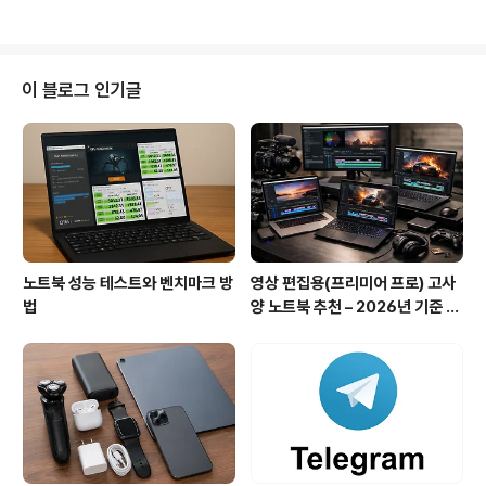
지면 에어팟 프로가 더욱 휴대하기 편리해질 수 있습니다.​
경 후 : 메시지 전송 후 최대 24시간 이내까지 삭제 가능하
Apple은 또한 ‌..
게 확대됨카카오톡 측은 버전 25.7.0에서 해당 기능을 적
용했으며, 모바일과 PC 등 기기별로 순차적으로 업데이트
중이라고 밝힘2. 메시지 삭제 표기 방식의 변화기존 방식 :
이 블로그 인기글
메시지를 삭제한 사람이 발신자였을 경우, 말풍선 안에 “삭
제된 메시지”라는 표시가 뜨며 누가 삭제했는지 명확하게
표시됨변경 후 방식 : 삭제된 메시지 알림이 대화 중앙에만
표시되고, 1:1 대화가 아닌 경우에는 누가 삭제했는지 알 수
없음3. ..
노트북 성능 테스트와 벤치마크 방
영상 편집용(프리미어 프로) 고사
법
양 노트북 추천 – 2026년 기준 성
능 TOP 모델