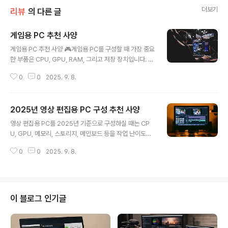
더보기
리뷰
의 다른 글
게임용 PC 추천 사양
글 내용
게임용 PC 추천 사양 🎮게임용 PC를 구성할 때 가장 중요
한 부품은 CPU, GPU, RAM, 그리고 저장 장치입니다. 어
떤 게임을 주로 즐기시는지에 따라 추천 사양이 달라질 수
0
0
2025. 9. 8.
있지만, 전반적으로 무난하게 최신 게임들을 즐길 수 있는
사양을 안내해 드릴게요. 1. CPU (중앙 처리 장치) 🧠CPU
는 PC의 두뇌 역할을 하며, 게임의 전반적인 성능과 프레
2025년 영상 편집용 PC 구성 추천 사양
임 유지에 영향을 미칩니다.추천 사양 :인텔 (Intel) : Core
글 내용
i5-13600K 또는 Core i7-13700K 이상AMD : Ryze
영상 편집용 PC를 2025년 기준으로 구성하실 때는 CP
n 5 7600X 또는 Ryzen 7 7700X 이상최신 게임들은
U, GPU, 메모리, 스토리지, 메인보드 등을 작업 난이도에
멀티코어를 잘 활용하기 때문에, 6코어 이상이면서 높은
따라 적절히 맞추는 것이 중요합니다. 아래는 최신 권장 사
클럭 속도를 가진 CPU를 선택하는 것이 좋습니다.2. GP
0
0
2025. 9. 8.
양을 정리한 내용이에요. 2025년 영상 편집용 PC 구성
U (그래픽 처리 장치) ..
추천 사양CPU (편집 및 렌더링 최우선)최소 : 6코어 이상
(예: 인텔 i5-13세대, AMD Ryzen 5 7000 시리즈)권장
: 인텔 i7 / Ryzen 7 이상 — 복잡한 타임라인과 고해상도
작업 원활GPU (가속 처리 필수)최소 : NVIDIA RTX 406
이 블로그 인기글
0 Ti 또는 AMD Radeon RX 7700 XT권장 : NVIDIA
RTX 4080 Super 또는 RTX 4090 — 4K 편집과 컬러
그레이딩에 탁월한국 기준으로도 RTX 3060 이상은 기본